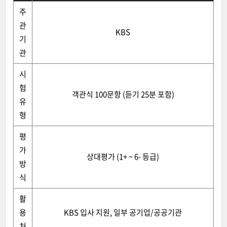
주
관
KBS
기
관
시
험
객관식 100문항 (듣기 25분 포함)
유
형
평
가
상대평가 (1+ ~ 6- 등급)
방
식
활
용
KBS 입사 지원, 일부 공기업/공공기관
처