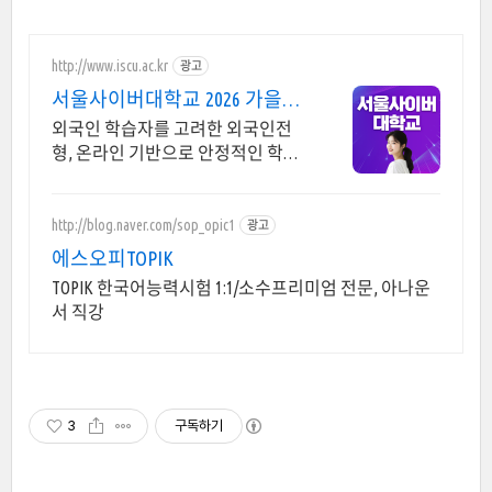
http://www.iscu.ac.kr
광고
서울사이버대학교 2026 가을학
기 신편입생
외국인 학습자를 고려한 외국인전
형, 온라인 기반으로 안정적인 학습
환경 제공 사이버대 최다모집 49개
학과(전공)
http://blog.naver.com/sop_opic1
광고
에스오피TOPIK
TOPIK 한국어능력시험 1:1/소수프리미엄 전문, 아나운
서 직강
3
구독하기